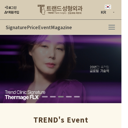
login
로그인
person_add
회원가입
Signature
Price
Event
Magazine
TREND's Event