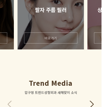
팔자 주름 필러
상처
바로가기
Trend Media
로그인 후
압구정 트렌드성형외과 새해맞이 소식
보실 수 있습니다.