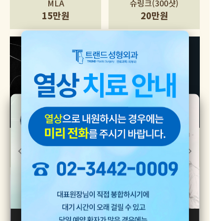
MLA
슈링크(300샷)
15만원
20만원
이래비티(2000샷)
아이리쥬란 / 리쥬란HB
20만원
1cc 20만원
[24시간 동안 보지 않기]
[창 닫기]