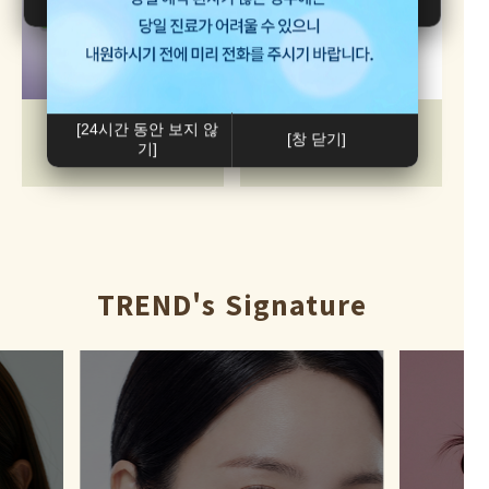
아이써마지(255샷)
쥬베룩
[24시간 동안 보지 않
[창 닫기]
기]
99만원
20만원
TREND's Signature