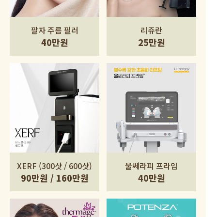
팔자 주름 필러
리쥬란
40만원
25만원
XERF (300샷 / 600샷)
울쎄라피 프라임
90만원 / 160만원
40만원