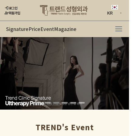
login
로그인
person_add
회원가입
Signature
Price
Event
Magazine
TREND's Event