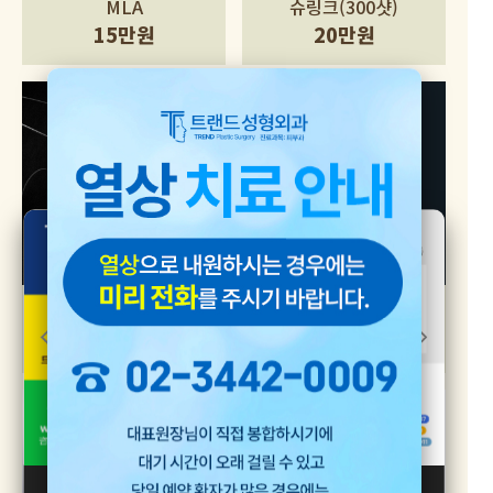
MLA
슈링크(300샷)
15만원
20만원
이래비티(2000샷)
아이리쥬란 / 리쥬란HB
20만원
1cc 20만원
[24시간 동안 보지 않기]
[창 닫기]