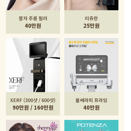
팔자 주름 필러
리쥬란
40만원
25만원
XERF (300샷 / 600샷)
울쎄라피 프라임
90만원 / 160만원
40만원