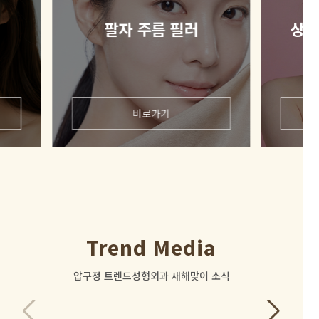
팔자 주름 필러
상처
바로가기
Trend Media
로그인 후
압구정 트렌드성형외과 새해맞이 소식
보실 수 있습니다.