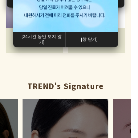
아이써마지(255샷)
쥬베룩
[24시간 동안 보지 않
[창 닫기]
기]
99만원
20만원
TREND's Signature