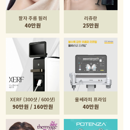
팔자 주름 필러
리쥬란
40만원
25만원
XERF (300샷 / 600샷)
울쎄라피 프라임
90만원 / 160만원
40만원