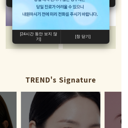
아이써마지(255샷)
쥬베룩
[24시간 동안 보지 않
[창 닫기]
기]
99만원
20만원
TREND's Signature