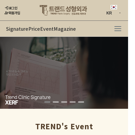
login
로그인
person_add
회원가입
Signature
Price
Event
Magazine
TREND's Event