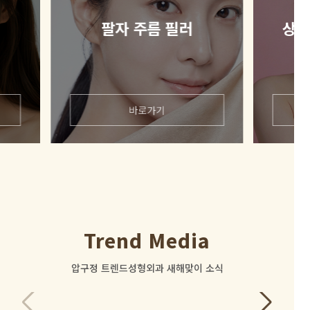
팔자 주름 필러
상처
바로가기
Trend Media
로그인 후
압구정 트렌드성형외과 새해맞이 소식
보실 수 있습니다.