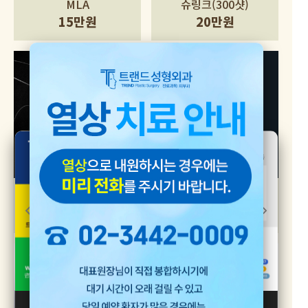
MLA
슈링크(300샷)
15만원
20만원
이래비티(2000샷)
아이리쥬란 / 리쥬란HB
20만원
1cc 20만원
[24시간 동안 보지 않기]
[창 닫기]